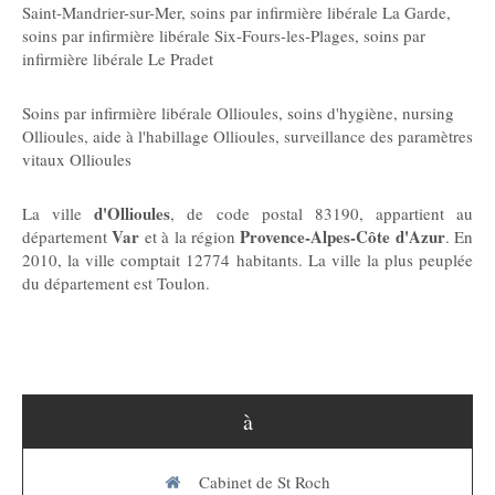
Saint-Mandrier-sur-Mer
,
soins par infirmière libérale La Garde
,
soins par infirmière libérale Six-Fours-les-Plages
,
soins par
infirmière libérale Le Pradet
Soins par infirmière libérale Ollioules
,
soins d'hygiène, nursing
Ollioules
,
aide à l'habillage Ollioules
,
surveillance des paramètres
vitaux Ollioules
d'Ollioules
La ville
, de code postal 83190, appartient au
Var
Provence-Alpes-Côte d'Azur
département
et à la région
. En
2010, la ville comptait 12774 habitants. La ville la plus peuplée
du département est Toulon.
à
Cabinet de St Roch