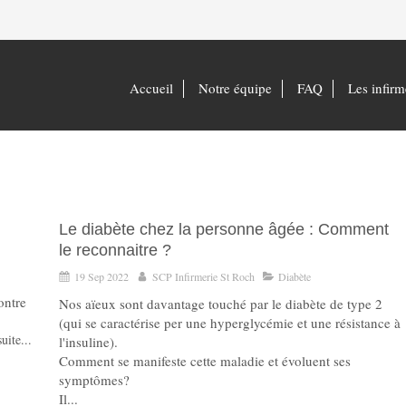
Accueil
Notre équipe
FAQ
Les infirm
Le diabète chez la personne âgée : Comment
le reconnaitre ?
19 Sep 2022
SCP Infirmerie St Roch
Diabète
ontre
Nos aïeux sont davantage touché par le diabète de type 2
(qui se caractérise per une hyperglycémie et une résistance à
uite...
l'insuline).
Comment se manifeste cette maladie et évoluent ses
symptômes?
Il...