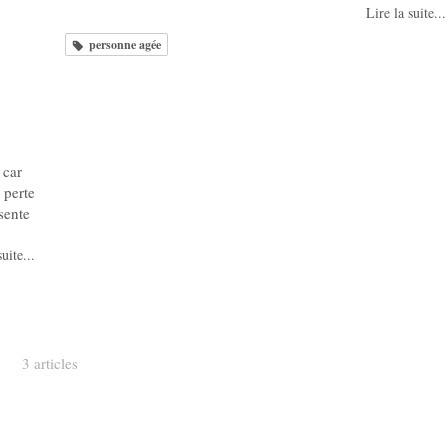
Lire la suite...
personne agée
 car
 perte
sente
uite...
3 articles